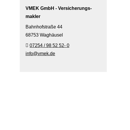
VMEK GmbH - Ver­sicherungs­
makler
Bahnhofstraße 44
68753 Waghäusel
07254 / 98 52 52- 0
info@vmek.de