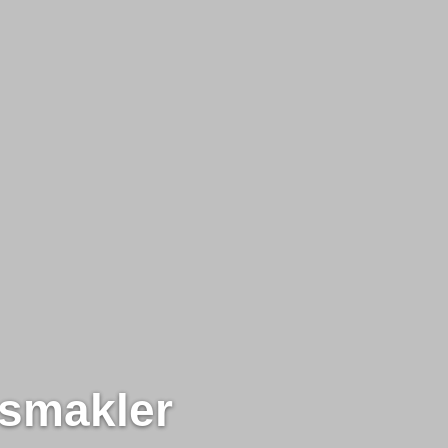
s­makler