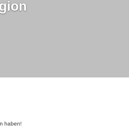
gion
n haben!